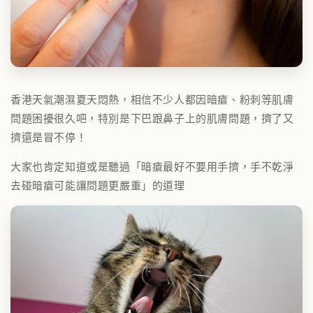
香港天氣潮濕夏天悶熱，相信不少人都因暗瘡、粉刺等肌膚
問題困擾很久吧，特別是下巴跟鼻子上的肌膚問題，擠了又
擠還是冒不停！
大家也肯定知道或是聽過「
暗瘡
最好不要用手擠，手不乾淨
去碰
暗瘡
可能讓問題更嚴重」的道理