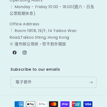
Operating Hours
｜ Monday - Friday 10:00 - 18:00(週六、日及
公眾假期休息)
Office Address
｜ Room 19118, 19/F, 14 Taikoo Wan
Road,Taikoo Shing, Hong Kong
※ 僅作辦公用途，恕不對外開放
Facebook
Instagram
Subscribe to our emails
電子郵件
付