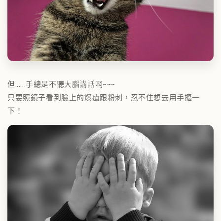
但......手總是不聽大腦講話啊~~~
只要照鏡子看到臉上的爆瘡跟粉刺，忍不住想去用手摳一
下！