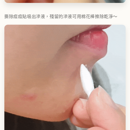
撕除痘痘貼吸出滲液，殘留的滲液可用棉花棒擦除乾淨～