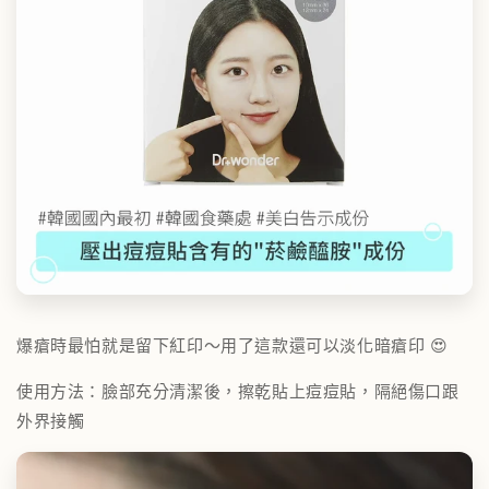
爆瘡時最怕就是留下紅印～用了這款還可以淡化暗瘡印 😍
使用方法：臉部充分清潔後，擦乾貼上痘痘貼，隔絕傷口跟
外界接觸