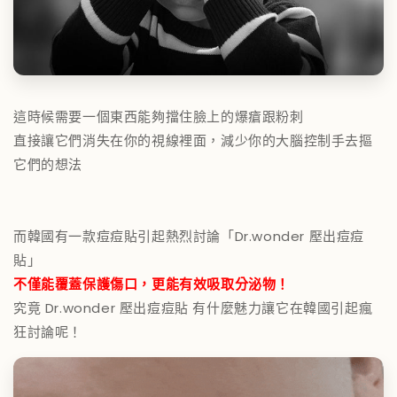
這時候需要一個東西能夠擋住臉上的爆瘡跟粉刺
直接讓它們消失在你的視線裡面，減少你的大腦控制手去摳
它們的想法
而韓國有一款痘痘貼引起熱烈討論「Dr.wonder 壓出痘痘
貼」
不僅能覆蓋保護傷口，更能有效吸取分泌物！
究竟 Dr.wonder 壓出痘痘貼 有什麼魅力讓它在韓國引起瘋
狂討論呢！